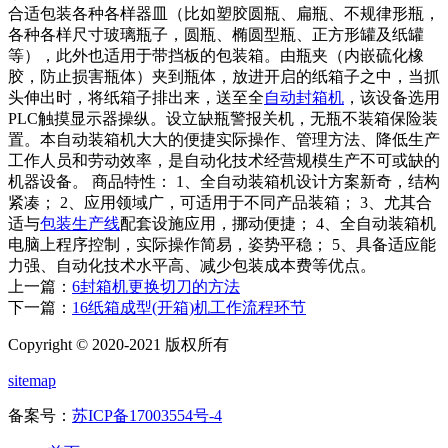
合适包装各种各样器皿（比如塑胶圆瓶、扁瓶、不规律形瓶，
各种各样尺寸玻璃瓶子，圆瓶、椭圆型瓶、正方形罐及纸罐
等），此外也适用于带挡板的包装箱。由瓶夹（内嵌硫化橡
胶，防止损害瓶体）夹到瓶体，放进开启的纸箱子之中，当抓
头伸出时，将纸箱子排出来，送至全
自动封箱机
，该设备选用
PLC触摸显示器操纵。设立缺瓶警报关机，无瓶不装箱保险装
置。本自动装箱机大大的便捷实际操作、管理方法、降低生产
工作人员和劳动效率，是自动化技术经营规模生产不可或缺的
机器设备。 商品特性： 1、全自动装箱机设计方案新奇，结构
紧凑； 2、应用领域广，可适用于不同产品装箱； 3、尤其合
适与
包装生产线
配套设施应用，挪动便捷； 4、全自动装箱机
电脑上程序控制，实际操作简易，姿势平稳； 5、具备适应能
力强、自动化技术水平高、减少包装成本费等优点。
上一篇：
6封箱机更换切刀的方法
下一篇：
16纸箱成型(开箱)机工作流程环节
Copyright © 2020-2021 版权所有
sitemap
备案号：
苏ICP备17003554号-4