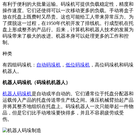
有利于便利的大批量运输。码垛机可提供负载稳定性，精度和
操作速度。它们还使得可以一次移动更多的负载。手动将盒子
放在托盘上既费时又昂贵。这也可能给工人带来异常压力。为
了摆脱这一过程，在1950年代初开发了排线机。行成型机在托
盘上形成整齐的产品行。后来，计算机和机器人技术的发展为
码垛带来了极大的改进。机器本身可以处理更多的工作和控
制。
种类
有四组码垛机：
自动码垛机
，
低位码垛机
，高位码垛机和码垛
机器人。
机器人码垛机（
码垛机
机器人）
机器人码垛机
是自动或半自动的。它们通常位于托盘分配器和
运载传入产品的托盘传送带生产线之间。液压机械臂抬起产品
并将其整齐地组织在托盘上。码垛机器人一次只能举起一件物
品，但是它们比手动堆垛要快得多，并且不容易疲劳或受
伤。