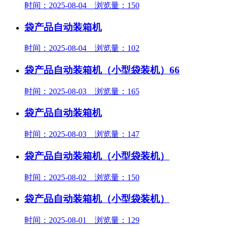
时间：2025-08-04 浏览量：150
袋产品自动装箱机
时间：2025-08-04 浏览量：102
袋产品自动装箱机（小型袋装机）66
时间：2025-08-03 浏览量：165
袋产品自动装箱机
时间：2025-08-03 浏览量：147
袋产品自动装箱机（小型袋装机）
时间：2025-08-02 浏览量：150
袋产品自动装箱机（小型袋装机）
时间：2025-08-01 浏览量：129