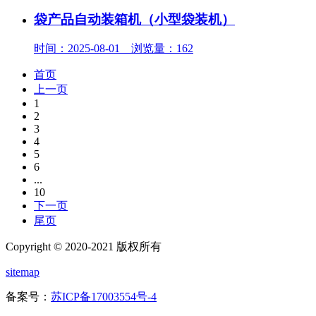
袋产品自动装箱机（小型袋装机）
时间：2025-08-01 浏览量：162
首页
上一页
1
2
3
4
5
6
...
10
下一页
尾页
Copyright © 2020-2021 版权所有
sitemap
备案号：
苏ICP备17003554号-4