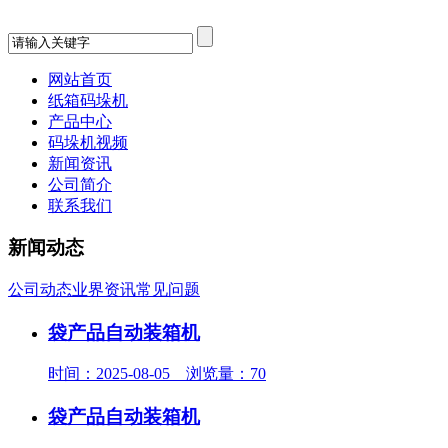
网站首页
纸箱码垛机
产品中心
码垛机视频
新闻资讯
公司简介
联系我们
新闻动态
公司动态
业界资讯
常见问题
袋产品自动装箱机
时间：2025-08-05 浏览量：70
袋产品自动装箱机